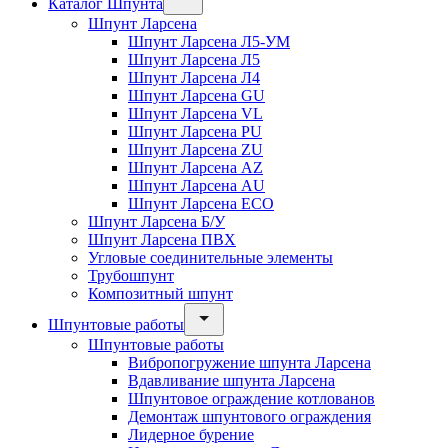
Каталог Шпунта
Шпунт Ларсена
Шпунт Ларсена Л5-УМ
Шпунт Ларсена Л5
Шпунт Ларсена Л4
Шпунт Ларсена GU
Шпунт Ларсена VL
Шпунт Ларсена PU
Шпунт Ларсена ZU
Шпунт Ларсена AZ
Шпунт Ларсена AU
Шпунт Ларсена ECO
Шпунт Ларсена Б/У
Шпунт Ларсена ПВХ
Угловые соединительные элементы
Трубошпунт
Композитный шпунт
Шпунтовые работы
Шпунтовые работы
Вибропогружение шпунта Ларсена
Вдавливание шпунта Ларсена
Шпунтовое ограждение котлованов
Демонтаж шпунтового ограждения
Лидерное бурение