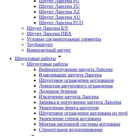
Шпунт Ларсена PU
Шпунт Ларсена ZU
Шпунт Ларсена AZ
Шпунт Ларсена AU
Шпунт Ларсена ECO
Шпунт Ларсена Б/У
Шпунт Ларсена ПВХ
Угловые соединительные элементы
Трубошпунт
Композитный шпунт
Шпунтовые работы
Шпунтовые работы
Вибропогружение шпунта Ларсена
Вдавливание шпунта Ларсена
Шпунтовое ограждение котлованов
Демонтаж шпунтового ограждения
Лидерное бурение
Извлечение шпунта Ларсена
Забивка и погружение шпунта Ларсена
Укрепление берега шпунтом
Шпунтовое ограждение котлована из труб
Укрепление стенок котлована
Монтаж распорной системы котлована
Строительное водопонижение