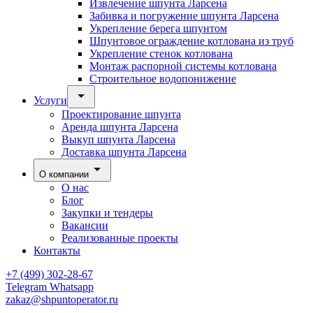
Извлечение шпунта Ларсена
Забивка и погружение шпунта Ларсена
Укрепление берега шпунтом
Шпунтовое ограждение котлована из труб
Укрепление стенок котлована
Монтаж распорной системы котлована
Строительное водопонижение
Услуги
Проектирование шпунта
Аренда шпунта Ларсена
Выкуп шпунта Ларсена
Доставка шпунта Ларсена
О компании
О нас
Блог
Закупки и тендеры
Вакансии
Реализованные проекты
Контакты
+7 (499) 302-28-67
Telegram
Whatsapp
zakaz@shpuntoperator.ru