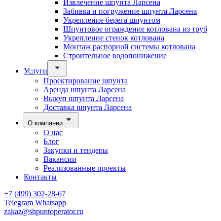
Извлечение шпунта Ларсена
Забивка и погружение шпунта Ларсена
Укрепление берега шпунтом
Шпунтовое ограждение котлована из труб
Укрепление стенок котлована
Монтаж распорной системы котлована
Строительное водопонижение
Услуги
Проектирование шпунта
Аренда шпунта Ларсена
Выкуп шпунта Ларсена
Доставка шпунта Ларсена
О компании
О нас
Блог
Закупки и тендеры
Вакансии
Реализованные проекты
Контакты
+7 (499) 302-28-67
Telegram
Whatsapp
zakaz@shpuntoperator.ru