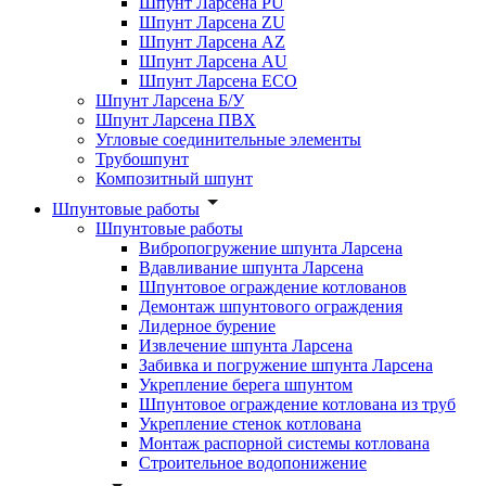
Шпунт Ларсена PU
Шпунт Ларсена ZU
Шпунт Ларсена AZ
Шпунт Ларсена AU
Шпунт Ларсена ECO
Шпунт Ларсена Б/У
Шпунт Ларсена ПВХ
Угловые соединительные элементы
Трубошпунт
Композитный шпунт
Шпунтовые работы
Шпунтовые работы
Вибропогружение шпунта Ларсена
Вдавливание шпунта Ларсена
Шпунтовое ограждение котлованов
Демонтаж шпунтового ограждения
Лидерное бурение
Извлечение шпунта Ларсена
Забивка и погружение шпунта Ларсена
Укрепление берега шпунтом
Шпунтовое ограждение котлована из труб
Укрепление стенок котлована
Монтаж распорной системы котлована
Строительное водопонижение