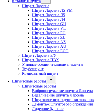
Каталог Шпунта
Шпунт Ларсена
Шпунт Ларсена Л5-УМ
Шпунт Ларсена Л5
Шпунт Ларсена Л4
Шпунт Ларсена GU
Шпунт Ларсена VL
Шпунт Ларсена PU
Шпунт Ларсена ZU
Шпунт Ларсена AZ
Шпунт Ларсена AU
Шпунт Ларсена ECO
Шпунт Ларсена Б/У
Шпунт Ларсена ПВХ
Угловые соединительные элементы
Трубошпунт
Композитный шпунт
Шпунтовые работы
Шпунтовые работы
Вибропогружение шпунта Ларсена
Вдавливание шпунта Ларсена
Шпунтовое ограждение котлованов
Демонтаж шпунтового ограждения
Лидерное бурение