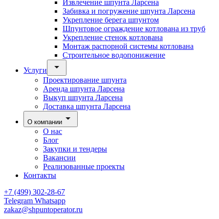
Извлечение шпунта Ларсена
Забивка и погружение шпунта Ларсена
Укрепление берега шпунтом
Шпунтовое ограждение котлована из труб
Укрепление стенок котлована
Монтаж распорной системы котлована
Строительное водопонижение
Услуги
Проектирование шпунта
Аренда шпунта Ларсена
Выкуп шпунта Ларсена
Доставка шпунта Ларсена
О компании
О нас
Блог
Закупки и тендеры
Вакансии
Реализованные проекты
Контакты
+7 (499) 302-28-67
Telegram
Whatsapp
zakaz@shpuntoperator.ru