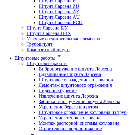
Шпунт Ларсена PU
Шпунт Ларсена ZU
Шпунт Ларсена AZ
Шпунт Ларсена AU
Шпунт Ларсена ECO
Шпунт Ларсена Б/У
Шпунт Ларсена ПВХ
Угловые соединительные элементы
Трубошпунт
Композитный шпунт
Шпунтовые работы
Шпунтовые работы
Вибропогружение шпунта Ларсена
Вдавливание шпунта Ларсена
Шпунтовое ограждение котлованов
Демонтаж шпунтового ограждения
Лидерное бурение
Извлечение шпунта Ларсена
Забивка и погружение шпунта Ларсена
Укрепление берега шпунтом
Шпунтовое ограждение котлована из труб
Укрепление стенок котлована
Монтаж распорной системы котлована
Строительное водопонижение