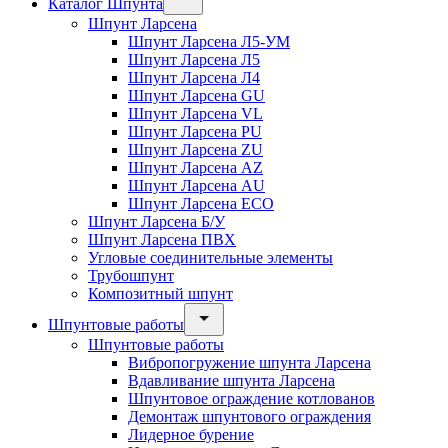
Каталог Шпунта
Шпунт Ларсена
Шпунт Ларсена Л5-УМ
Шпунт Ларсена Л5
Шпунт Ларсена Л4
Шпунт Ларсена GU
Шпунт Ларсена VL
Шпунт Ларсена PU
Шпунт Ларсена ZU
Шпунт Ларсена AZ
Шпунт Ларсена AU
Шпунт Ларсена ECO
Шпунт Ларсена Б/У
Шпунт Ларсена ПВХ
Угловые соединительные элементы
Трубошпунт
Композитный шпунт
Шпунтовые работы
Шпунтовые работы
Вибропогружение шпунта Ларсена
Вдавливание шпунта Ларсена
Шпунтовое ограждение котлованов
Демонтаж шпунтового ограждения
Лидерное бурение