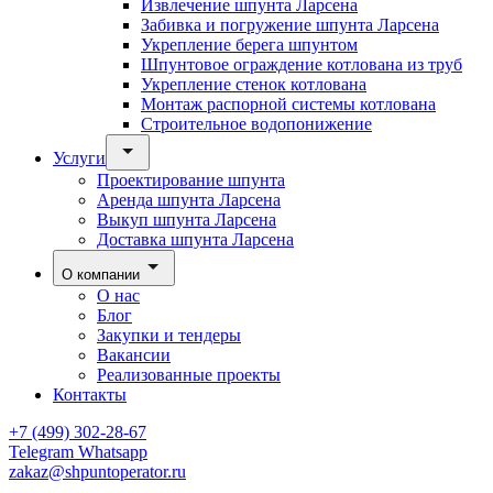
Извлечение шпунта Ларсена
Забивка и погружение шпунта Ларсена
Укрепление берега шпунтом
Шпунтовое ограждение котлована из труб
Укрепление стенок котлована
Монтаж распорной системы котлована
Строительное водопонижение
Услуги
Проектирование шпунта
Аренда шпунта Ларсена
Выкуп шпунта Ларсена
Доставка шпунта Ларсена
О компании
О нас
Блог
Закупки и тендеры
Вакансии
Реализованные проекты
Контакты
+7 (499) 302-28-67
Telegram
Whatsapp
zakaz@shpuntoperator.ru