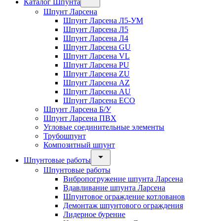
Каталог Шпунта
Шпунт Ларсена
Шпунт Ларсена Л5-УМ
Шпунт Ларсена Л5
Шпунт Ларсена Л4
Шпунт Ларсена GU
Шпунт Ларсена VL
Шпунт Ларсена PU
Шпунт Ларсена ZU
Шпунт Ларсена AZ
Шпунт Ларсена AU
Шпунт Ларсена ECO
Шпунт Ларсена Б/У
Шпунт Ларсена ПВХ
Угловые соединительные элементы
Трубошпунт
Композитный шпунт
Шпунтовые работы
Шпунтовые работы
Вибропогружение шпунта Ларсена
Вдавливание шпунта Ларсена
Шпунтовое ограждение котлованов
Демонтаж шпунтового ограждения
Лидерное бурение