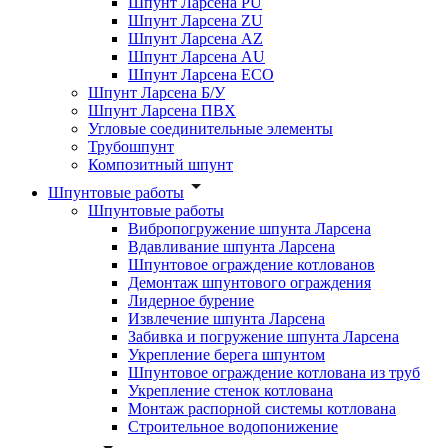
Шпунт Ларсена PU
Шпунт Ларсена ZU
Шпунт Ларсена AZ
Шпунт Ларсена AU
Шпунт Ларсена ECO
Шпунт Ларсена Б/У
Шпунт Ларсена ПВХ
Угловые соединительные элементы
Трубошпунт
Композитный шпунт
Шпунтовые работы
Шпунтовые работы
Вибропогружение шпунта Ларсена
Вдавливание шпунта Ларсена
Шпунтовое ограждение котлованов
Демонтаж шпунтового ограждения
Лидерное бурение
Извлечение шпунта Ларсена
Забивка и погружение шпунта Ларсена
Укрепление берега шпунтом
Шпунтовое ограждение котлована из труб
Укрепление стенок котлована
Монтаж распорной системы котлована
Строительное водопонижение