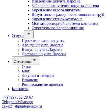
Извлечение шпунта Ларсена
Забивка и погружение шпунта Ларсена
Укрепление берега шпунтом
Шпунтовое ограждение котлована из труб
Укрепление стенок котлована
Монтаж распорной системы котлована
Строительное водопонижение
Услуги
Проектирование шпунта
Аренда шпунта Ларсена
Выкуп шпунта Ларсена
Доставка шпунта Ларсена
О компании
О нас
Блог
Закупки и тендеры
Вакансии
Реализованные проекты
Контакты
+7 (499) 302-28-67
Telegram
Whatsapp
zakaz@shpuntoperator.ru