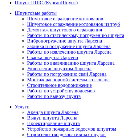
Шпунт ПШС (КурганШпунт)
Шпунтовые работы
Шпунтовое ограждение котлованов
Шпунтовое ограждение котлованов из труб
Демонтаж шпунтового ограждения
Работы по статическому погружению шпунта
Вибропогружение шпунта Ларсена
Забивка и погружение шпунта Ларсена
Работы по извлечению шпунта Ларсена
Сварка шпунта Ларсена
Работы по вдавливанию шпунта Ларсена
Укрепление шпунтом Ларсена
Работы по погружению свай Ларсена
Монтаж распорной системы котлована
Строительное водопонижение
Работы по устройству водоемов
Работы по вывозу грунта
Услуги
Аренда шпунта Ларсена
Выкуп шпунта Ларсена
Проектирование шпунта
Устройство пожарных водоемов шпунтом
Строительство декоративных прудов