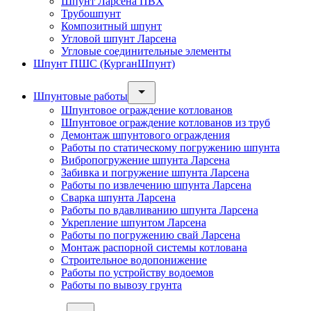
Шпунт Ларсена ПВХ
Трубошпунт
Композитный шпунт
Угловой шпунт Ларсена
Угловые соединительные элементы
Шпунт ПШС (КурганШпунт)
Шпунтовые работы
Шпунтовое ограждение котлованов
Шпунтовое ограждение котлованов из труб
Демонтаж шпунтового ограждения
Работы по статическому погружению шпунта
Вибропогружение шпунта Ларсена
Забивка и погружение шпунта Ларсена
Работы по извлечению шпунта Ларсена
Сварка шпунта Ларсена
Работы по вдавливанию шпунта Ларсена
Укрепление шпунтом Ларсена
Работы по погружению свай Ларсена
Монтаж распорной системы котлована
Строительное водопонижение
Работы по устройству водоемов
Работы по вывозу грунта