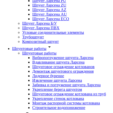
Шпунт Ларсена PU
Шпунт Ларсена ZU
Шпунт Ларсена AZ
Шпунт Ларсена AU
Шпунт Ларсена ECO
Шпунт Ларсена Б/У
Шпунт Ларсена ПВХ
Угловые соединительные элементы
Трубошпунт
Композитный шпунт
Шпунтовые работы
Шпунтовые работы
Вибропогружение шпунта Ларсена
Вдавливание шпунта Ларсена
Шпунтовое ограждение котлованов
Демонтаж шпунтового ограждения
Лидерное бурение
Извлечение шпунта Ларсена
Забивка и погружение шпунта Ларсена
Укрепление берега шпунтом
Шпунтовое ограждение котлована из труб
Укрепление стенок котлована
Монтаж распорной системы котлована
Строительное водопонижение