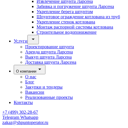
Извлечение шпунта Ларсена
Забивка и погружение шпунта Ларсена
Укрепление берега шпунтом
Шпунтовое ограждение котлована из труб
Укрепление стенок котлована
Монтаж распорной системы котлована
Строительное водопонижение
Услуги
Проектирование шпунта
Аренда шпунта Ларсена
Выкуп шпунта Ларсена
Доставка шпунта Ларсена
О компании
О нас
Блог
Закупки и тендеры
Вакансии
Реализованные проекты
Контакты
+7 (499) 302-28-67
Telegram
Whatsapp
zakaz@shpuntoperator.ru