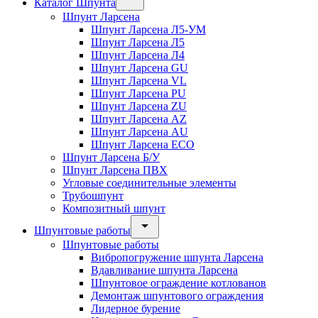
Каталог Шпунта
Шпунт Ларсена
Шпунт Ларсена Л5-УМ
Шпунт Ларсена Л5
Шпунт Ларсена Л4
Шпунт Ларсена GU
Шпунт Ларсена VL
Шпунт Ларсена PU
Шпунт Ларсена ZU
Шпунт Ларсена AZ
Шпунт Ларсена AU
Шпунт Ларсена ECO
Шпунт Ларсена Б/У
Шпунт Ларсена ПВХ
Угловые соединительные элементы
Трубошпунт
Композитный шпунт
Шпунтовые работы
Шпунтовые работы
Вибропогружение шпунта Ларсена
Вдавливание шпунта Ларсена
Шпунтовое ограждение котлованов
Демонтаж шпунтового ограждения
Лидерное бурение