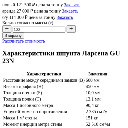
новый
121 500 ₽
цена за тонну
Заказать
аренда
27 000 ₽
цена за тонну
Заказать
б/у
114 300 ₽
цена за тонну
Заказать
Кол-во согласно массы (т)
В корзину
Рассчитать стоимость
Характеристики шпунта Ларсена GU
23N
Характеристики
Значения
Расстояние между серединами замков (В)
600 мм
Высота профиля (Н)
450 мм
Толщина стенки (S)
10,0 мм
Толщина полки (T)
13,1 мм
Масса 1 погонного метра
90,4 кг
Упругий момент сопротивления
2 335 см³/м
Масса 1 м² стены
151 кг
Момент инерции метра стены
52 510 см⁴/м