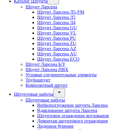
Каталог Шпунта
Шпунт Ларсена
Шпунт Ларсена Л5-УМ
Шпунт Ларсена Л5
Шпунт Ларсена Л4
Шпунт Ларсена GU
Шпунт Ларсена VL
Шпунт Ларсена PU
Шпунт Ларсена ZU
Шпунт Ларсена AZ
Шпунт Ларсена AU
Шпунт Ларсена ECO
Шпунт Ларсена Б/У
Шпунт Ларсена ПВХ
Угловые соединительные элементы
Трубошпунт
Композитный шпунт
Шпунтовые работы
Шпунтовые работы
Вибропогружение шпунта Ларсена
Вдавливание шпунта Ларсена
Шпунтовое ограждение котлованов
Демонтаж шпунтового ограждения
Лидерное бурение