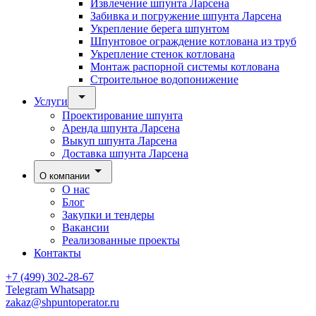
Извлечение шпунта Ларсена
Забивка и погружение шпунта Ларсена
Укрепление берега шпунтом
Шпунтовое ограждение котлована из труб
Укрепление стенок котлована
Монтаж распорной системы котлована
Строительное водопонижение
Услуги
Проектирование шпунта
Аренда шпунта Ларсена
Выкуп шпунта Ларсена
Доставка шпунта Ларсена
О компании
О нас
Блог
Закупки и тендеры
Вакансии
Реализованные проекты
Контакты
+7 (499) 302-28-67
Telegram
Whatsapp
zakaz@shpuntoperator.ru