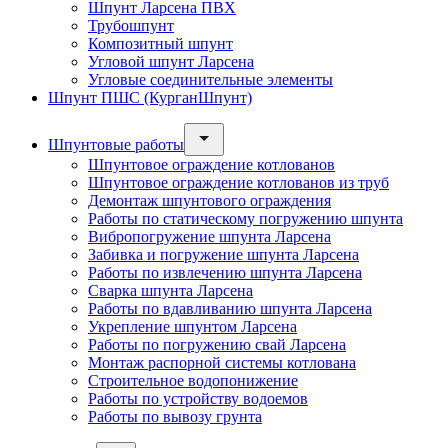
Шпунт Ларсена ПВХ
Трубошпунт
Композитный шпунт
Угловой шпунт Ларсена
Угловые соединительные элементы
Шпунт ПШС (КурганШпунт)
Шпунтовые работы
Шпунтовое ограждение котлованов
Шпунтовое ограждение котлованов из труб
Демонтаж шпунтового ограждения
Работы по статическому погружению шпунта
Вибропогружение шпунта Ларсена
Забивка и погружение шпунта Ларсена
Работы по извлечению шпунта Ларсена
Сварка шпунта Ларсена
Работы по вдавливанию шпунта Ларсена
Укрепление шпунтом Ларсена
Работы по погружению свай Ларсена
Монтаж распорной системы котлована
Строительное водопонижение
Работы по устройству водоемов
Работы по вывозу грунта