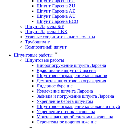
Шпунт Ларсена PU
Шпунт Ларсена ZU
Шпунт Ларсена AZ
Шпунт Ларсена AU
Шпунт Ларсена ECO
Шпунт Ларсена Б/У
Шпунт Ларсена ПВХ
Угловые соединительные элементы
Трубошпунт
Композитный шпунт
Шпунтовые работы
Шпунтовые работы
Вибропогружение шпунта Ларсена
Вдавливание шпунта Ларсена
Шпунтовое ограждение котлованов
Демонтаж шпунтового ограждения
Лидерное бурение
Извлечение шпунта Ларсена
Забивка и погружение шпунта Ларсена
Укрепление берега шпунтом
Шпунтовое ограждение котлована из труб
Укрепление стенок котлована
Монтаж распорной системы котлована
Строительное водопонижение