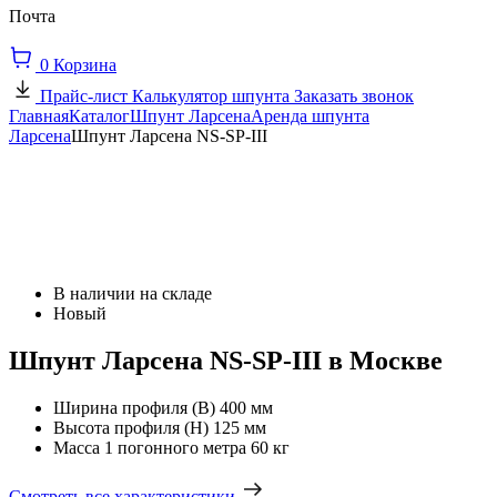
Почта
0
Корзина
Прайс-лист
Калькулятор шпунта
Заказать звонок
Главная
Каталог
Шпунт Ларсена
Аренда шпунта
Ларсена
Шпунт Ларсена NS-SP-III
В наличии на складе
Новый
Шпунт Ларсена NS-SP-III в Москве
Ширина профиля (В)
400 мм
Высота профиля (Н)
125 мм
Масса 1 погонного метра
60 кг
Смотреть все характеристики