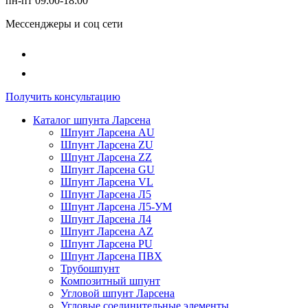
пн-пт 09:00-18:00
Мессенджеры и соц сети
Получить консультацию
Каталог шпунта Ларсена
Шпунт Ларсена AU
Шпунт Ларсена ZU
Шпунт Ларсена ZZ
Шпунт Ларсена GU
Шпунт Ларсена VL
Шпунт Ларсена Л5
Шпунт Ларсена Л5-УМ
Шпунт Ларсена Л4
Шпунт Ларсена AZ
Шпунт Ларсена PU
Шпунт Ларсена ПВХ
Трубошпунт
Композитный шпунт
Угловой шпунт Ларсена
Угловые соединительные элементы