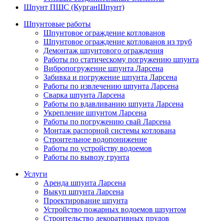
Шпунт ПШС (КурганШпунт)
Шпунтовые работы
Шпунтовое ограждение котлованов
Шпунтовое ограждение котлованов из труб
Демонтаж шпунтового ограждения
Работы по статическому погружению шпунта
Вибропогружение шпунта Ларсена
Забивка и погружение шпунта Ларсена
Работы по извлечению шпунта Ларсена
Сварка шпунта Ларсена
Работы по вдавливанию шпунта Ларсена
Укрепление шпунтом Ларсена
Работы по погружению свай Ларсена
Монтаж распорной системы котлована
Строительное водопонижение
Работы по устройству водоемов
Работы по вывозу грунта
Услуги
Аренда шпунта Ларсена
Выкуп шпунта Ларсена
Проектирование шпунта
Устройство пожарных водоемов шпунтом
Строительство декоративных прудов