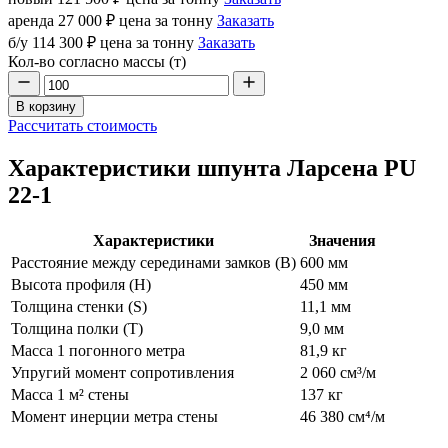
аренда
27 000 ₽
цена за тонну
Заказать
б/у
114 300 ₽
цена за тонну
Заказать
Кол-во согласно массы (т)
В корзину
Рассчитать стоимость
Характеристики шпунта Ларсена PU
22-1
Характеристики
Значения
Расстояние между серединами замков (В)
600 мм
Высота профиля (Н)
450 мм
Толщина стенки (S)
11,1 мм
Толщина полки (T)
9,0 мм
Масса 1 погонного метра
81,9 кг
Упругий момент сопротивления
2 060 см³/м
Масса 1 м² стены
137 кг
Момент инерции метра стены
46 380 см⁴/м