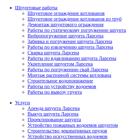
Шпунтовые работы
Шпунтовое ограждение котлованов
Шпунтовое ограждение котлованов из труб
Демонтаж шпунтового ограждения
Работы по статическому погружению шпунта
Вибропогружение шпунта Ларсена
Забивка и погружение шпунта Ларсена
Работы по извлечению шпунта Ларсена
Сварка шпунта Ларсена
Работы по вдавливанию шпунта Ларсена
Укрепление шпунтом Ларсена
Работы по погружению свай Ларсена
Монтаж распорной системы котлована
Строительное водопонижение
Работы по устройству водоемов
Работы по вывозу грунта
Услуги
Аренда шпунта Ларсена
Выкуп шпунта Ларсена
Проектирование шпунта
Устройство пожарных водоемов шпунтом
Строительство декоративных прудов
Устройство искусственных водоемов