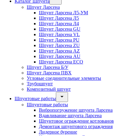
Каталог Шпунта
Шпунт Ларсена
Шпунт Ларсена Л5-УМ
Шпунт Ларсена Л5
Шпунт Ларсена Л4
Шпунт Ларсена GU
Шпунт Ларсена VL
Шпунт Ларсена PU
Шпунт Ларсена ZU
Шпунт Ларсена AZ
Шпунт Ларсена AU
Шпунт Ларсена ECO
Шпунт Ларсена Б/У
Шпунт Ларсена ПВХ
Угловые соединительные элементы
Трубошпунт
Композитный шпунт
Шпунтовые работы
Шпунтовые работы
Вибропогружение шпунта Ларсена
Вдавливание шпунта Ларсена
Шпунтовое ограждение котлованов
Демонтаж шпунтового ограждения
Лидерное бурение