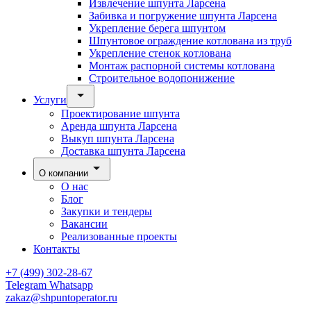
Извлечение шпунта Ларсена
Забивка и погружение шпунта Ларсена
Укрепление берега шпунтом
Шпунтовое ограждение котлована из труб
Укрепление стенок котлована
Монтаж распорной системы котлована
Строительное водопонижение
Услуги
Проектирование шпунта
Аренда шпунта Ларсена
Выкуп шпунта Ларсена
Доставка шпунта Ларсена
О компании
О нас
Блог
Закупки и тендеры
Вакансии
Реализованные проекты
Контакты
+7 (499) 302-28-67
Telegram
Whatsapp
zakaz@shpuntoperator.ru