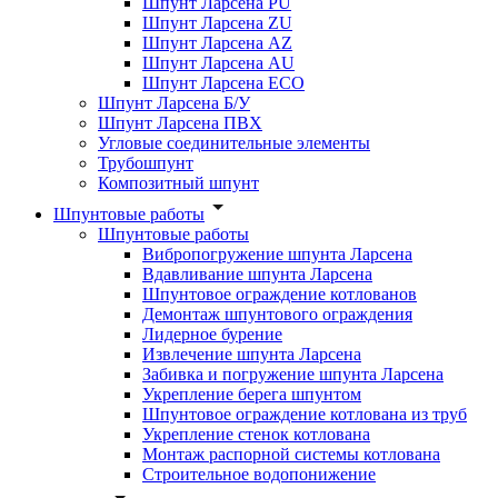
Шпунт Ларсена PU
Шпунт Ларсена ZU
Шпунт Ларсена AZ
Шпунт Ларсена AU
Шпунт Ларсена ECO
Шпунт Ларсена Б/У
Шпунт Ларсена ПВХ
Угловые соединительные элементы
Трубошпунт
Композитный шпунт
Шпунтовые работы
Шпунтовые работы
Вибропогружение шпунта Ларсена
Вдавливание шпунта Ларсена
Шпунтовое ограждение котлованов
Демонтаж шпунтового ограждения
Лидерное бурение
Извлечение шпунта Ларсена
Забивка и погружение шпунта Ларсена
Укрепление берега шпунтом
Шпунтовое ограждение котлована из труб
Укрепление стенок котлована
Монтаж распорной системы котлована
Строительное водопонижение