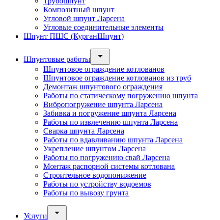
Трубошпунт
Композитный шпунт
Угловой шпунт Ларсена
Угловые соединительные элементы
Шпунт ПШС (КурганШпунт)
Шпунтовые работы
Шпунтовое ограждение котлованов
Шпунтовое ограждение котлованов из труб
Демонтаж шпунтового ограждения
Работы по статическому погружению шпунта
Вибропогружение шпунта Ларсена
Забивка и погружение шпунта Ларсена
Работы по извлечению шпунта Ларсена
Сварка шпунта Ларсена
Работы по вдавливанию шпунта Ларсена
Укрепление шпунтом Ларсена
Работы по погружению свай Ларсена
Монтаж распорной системы котлована
Строительное водопонижение
Работы по устройству водоемов
Работы по вывозу грунта
Услуги