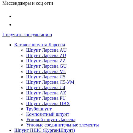
Мессенджеры и соц сети
Получить консультацию
Каталог шпунта Ларсена
Шпунт Ларсена AU
Шпунт Ларсена ZU
Шпунт Ларсена ZZ
Шпунт Ларсена GU
Шпунт Ларсена VL
Шпунт Ларсена Л5
Шпунт Ларсена Л5-УМ
Шпунт Ларсена Л4
Шпунт Ларсена AZ
Шпунт Ларсена PU
Шпунт Ларсена ПВХ
Трубошпунт
Композитный шпунт
Угловой шпунт Ларсена
Угловые соединительные элементы
Шпунт ПШС (КурганШпунт)