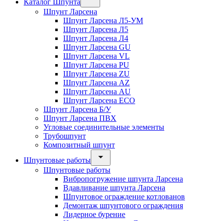
Каталог Шпунта
Шпунт Ларсена
Шпунт Ларсена Л5-УМ
Шпунт Ларсена Л5
Шпунт Ларсена Л4
Шпунт Ларсена GU
Шпунт Ларсена VL
Шпунт Ларсена PU
Шпунт Ларсена ZU
Шпунт Ларсена AZ
Шпунт Ларсена AU
Шпунт Ларсена ECO
Шпунт Ларсена Б/У
Шпунт Ларсена ПВХ
Угловые соединительные элементы
Трубошпунт
Композитный шпунт
Шпунтовые работы
Шпунтовые работы
Вибропогружение шпунта Ларсена
Вдавливание шпунта Ларсена
Шпунтовое ограждение котлованов
Демонтаж шпунтового ограждения
Лидерное бурение