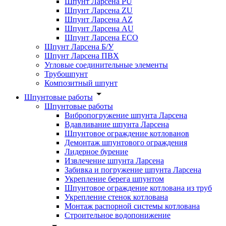
Шпунт Ларсена PU
Шпунт Ларсена ZU
Шпунт Ларсена AZ
Шпунт Ларсена AU
Шпунт Ларсена ECO
Шпунт Ларсена Б/У
Шпунт Ларсена ПВХ
Угловые соединительные элементы
Трубошпунт
Композитный шпунт
Шпунтовые работы
Шпунтовые работы
Вибропогружение шпунта Ларсена
Вдавливание шпунта Ларсена
Шпунтовое ограждение котлованов
Демонтаж шпунтового ограждения
Лидерное бурение
Извлечение шпунта Ларсена
Забивка и погружение шпунта Ларсена
Укрепление берега шпунтом
Шпунтовое ограждение котлована из труб
Укрепление стенок котлована
Монтаж распорной системы котлована
Строительное водопонижение