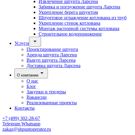
Извлечение шпунта Ларсена
Забивка и погружение шпунта Ларсена
Укрепление берега шпунтом
Шпунтовое ограждение котлована из труб
Укрепление стенок котлована
Монтаж распорной системы котлована
Строительное водопонижение
Услуги
Проектирование шпунта
Аренда шпунта Ларсена
Выкуп шпунта Ларсена
Доставка шпунта Ларсена
О компании
О нас
Блог
Закупки и тендеры
Вакансии
Реализованные проекты
Контакты
+7 (499) 302-28-67
Telegram
Whatsapp
zakaz@shpuntoperator.ru