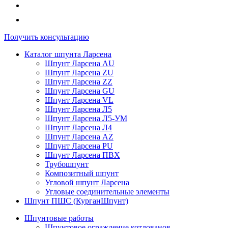
Получить консультацию
Каталог шпунта Ларсена
Шпунт Ларсена AU
Шпунт Ларсена ZU
Шпунт Ларсена ZZ
Шпунт Ларсена GU
Шпунт Ларсена VL
Шпунт Ларсена Л5
Шпунт Ларсена Л5-УМ
Шпунт Ларсена Л4
Шпунт Ларсена AZ
Шпунт Ларсена PU
Шпунт Ларсена ПВХ
Трубошпунт
Композитный шпунт
Угловой шпунт Ларсена
Угловые соединительные элементы
Шпунт ПШС (КурганШпунт)
Шпунтовые работы
Шпунтовое ограждение котлованов