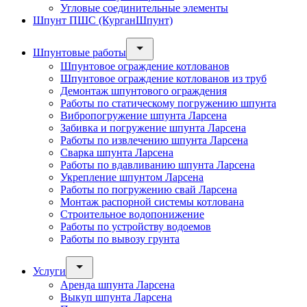
Угловые соединительные элементы
Шпунт ПШС (КурганШпунт)
Шпунтовые работы
Шпунтовое ограждение котлованов
Шпунтовое ограждение котлованов из труб
Демонтаж шпунтового ограждения
Работы по статическому погружению шпунта
Вибропогружение шпунта Ларсена
Забивка и погружение шпунта Ларсена
Работы по извлечению шпунта Ларсена
Сварка шпунта Ларсена
Работы по вдавливанию шпунта Ларсена
Укрепление шпунтом Ларсена
Работы по погружению свай Ларсена
Монтаж распорной системы котлована
Строительное водопонижение
Работы по устройству водоемов
Работы по вывозу грунта
Услуги
Аренда шпунта Ларсена
Выкуп шпунта Ларсена