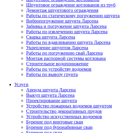
Шпунтовое ограждение котлованов из труб
Демонтаж шпунтового ограждения
Работы по статическому погружению шпунта
Вибропогружение шпунта Ларсена
Забивка и погружение шпунта Ларсена
Работы по извлечению шпунта Ларсена
Сварка шпунта Ларсена
Работы по вдавливанию шпунта Ларсена
Укрепление шпунтом Ларсена
Работы по погружению свай Ларсена
Монтаж распорной системы котлована
Строительное водопонижение
Работы по устройству водоемов
Работы по вывозу грунта
Услуги
Аренда шпунта Ларсена
Выкуп шпунта Ларсена
Проектирование шпунта
Устройство пожарных водоемов шпунтом
Строительство декоративных прудов
Устройство искусственных водоемов
Бурение под винтовые сваи
Бурение под буронабивные сваи
Бурение под сваи