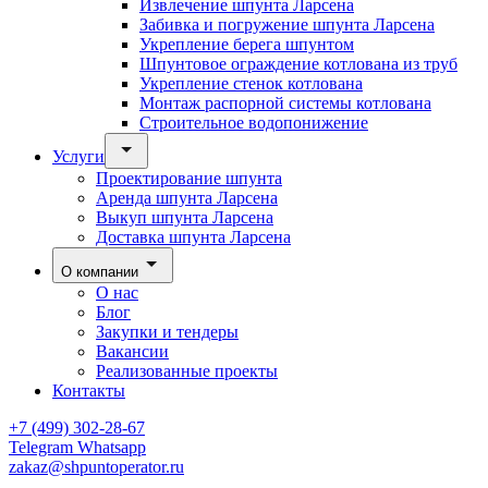
Извлечение шпунта Ларсена
Забивка и погружение шпунта Ларсена
Укрепление берега шпунтом
Шпунтовое ограждение котлована из труб
Укрепление стенок котлована
Монтаж распорной системы котлована
Строительное водопонижение
Услуги
Проектирование шпунта
Аренда шпунта Ларсена
Выкуп шпунта Ларсена
Доставка шпунта Ларсена
О компании
О нас
Блог
Закупки и тендеры
Вакансии
Реализованные проекты
Контакты
+7 (499) 302-28-67
Telegram
Whatsapp
zakaz@shpuntoperator.ru