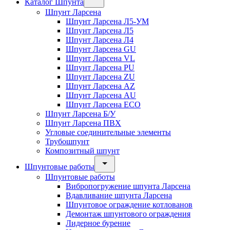
Каталог Шпунта
Шпунт Ларсена
Шпунт Ларсена Л5-УМ
Шпунт Ларсена Л5
Шпунт Ларсена Л4
Шпунт Ларсена GU
Шпунт Ларсена VL
Шпунт Ларсена PU
Шпунт Ларсена ZU
Шпунт Ларсена AZ
Шпунт Ларсена AU
Шпунт Ларсена ECO
Шпунт Ларсена Б/У
Шпунт Ларсена ПВХ
Угловые соединительные элементы
Трубошпунт
Композитный шпунт
Шпунтовые работы
Шпунтовые работы
Вибропогружение шпунта Ларсена
Вдавливание шпунта Ларсена
Шпунтовое ограждение котлованов
Демонтаж шпунтового ограждения
Лидерное бурение