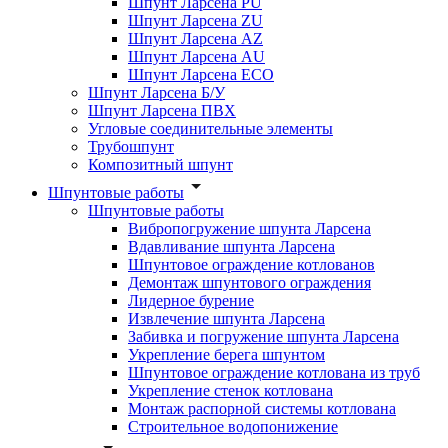
Шпунт Ларсена PU
Шпунт Ларсена ZU
Шпунт Ларсена AZ
Шпунт Ларсена AU
Шпунт Ларсена ECO
Шпунт Ларсена Б/У
Шпунт Ларсена ПВХ
Угловые соединительные элементы
Трубошпунт
Композитный шпунт
Шпунтовые работы
Шпунтовые работы
Вибропогружение шпунта Ларсена
Вдавливание шпунта Ларсена
Шпунтовое ограждение котлованов
Демонтаж шпунтового ограждения
Лидерное бурение
Извлечение шпунта Ларсена
Забивка и погружение шпунта Ларсена
Укрепление берега шпунтом
Шпунтовое ограждение котлована из труб
Укрепление стенок котлована
Монтаж распорной системы котлована
Строительное водопонижение