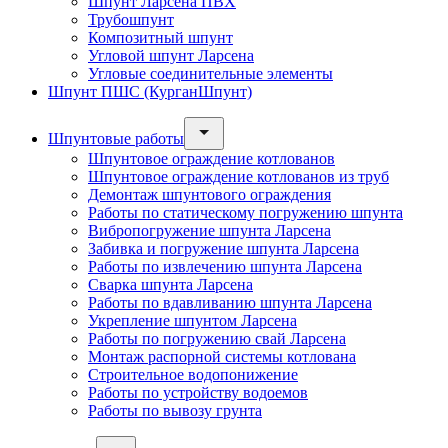
Шпунт Ларсена ПВХ
Трубошпунт
Композитный шпунт
Угловой шпунт Ларсена
Угловые соединительные элементы
Шпунт ПШС (КурганШпунт)
Шпунтовые работы
Шпунтовое ограждение котлованов
Шпунтовое ограждение котлованов из труб
Демонтаж шпунтового ограждения
Работы по статическому погружению шпунта
Вибропогружение шпунта Ларсена
Забивка и погружение шпунта Ларсена
Работы по извлечению шпунта Ларсена
Сварка шпунта Ларсена
Работы по вдавливанию шпунта Ларсена
Укрепление шпунтом Ларсена
Работы по погружению свай Ларсена
Монтаж распорной системы котлована
Строительное водопонижение
Работы по устройству водоемов
Работы по вывозу грунта