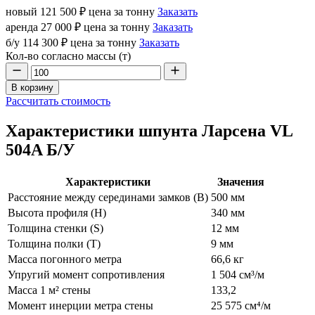
новый
121 500 ₽
цена за тонну
Заказать
аренда
27 000 ₽
цена за тонну
Заказать
б/у
114 300 ₽
цена за тонну
Заказать
Кол-во согласно массы (т)
В корзину
Рассчитать стоимость
Характеристики шпунта Ларсена VL
504A Б/У
Характеристики
Значения
Расстояние между серединами замков (В)
500 мм
Высота профиля (Н)
340 мм
Толщина стенки (S)
12 мм
Толщина полки (T)
9 мм
Масса погонного метра
66,6 кг
Упругий момент сопротивления
1 504 см³/м
Масса 1 м² стены
133,2
Момент инерции метра стены
25 575 см⁴/м