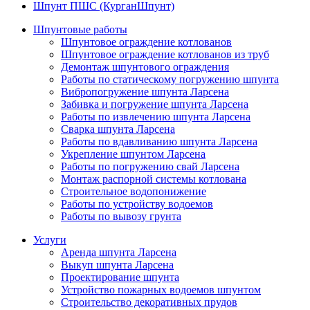
Шпунт ПШС (КурганШпунт)
Шпунтовые работы
Шпунтовое ограждение котлованов
Шпунтовое ограждение котлованов из труб
Демонтаж шпунтового ограждения
Работы по статическому погружению шпунта
Вибропогружение шпунта Ларсена
Забивка и погружение шпунта Ларсена
Работы по извлечению шпунта Ларсена
Сварка шпунта Ларсена
Работы по вдавливанию шпунта Ларсена
Укрепление шпунтом Ларсена
Работы по погружению свай Ларсена
Монтаж распорной системы котлована
Строительное водопонижение
Работы по устройству водоемов
Работы по вывозу грунта
Услуги
Аренда шпунта Ларсена
Выкуп шпунта Ларсена
Проектирование шпунта
Устройство пожарных водоемов шпунтом
Строительство декоративных прудов