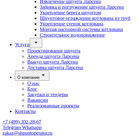
Извлечение шпунта Ларсена
Забивка и погружение шпунта Ларсена
Укрепление берега шпунтом
Шпунтовое ограждение котлована из труб
Укрепление стенок котлована
Монтаж распорной системы котлована
Строительное водопонижение
Услуги
Проектирование шпунта
Аренда шпунта Ларсена
Выкуп шпунта Ларсена
Доставка шпунта Ларсена
О компании
О нас
Блог
Закупки и тендеры
Вакансии
Реализованные проекты
Контакты
+7 (499) 302-28-67
Telegram
Whatsapp
zakaz@shpuntoperator.ru