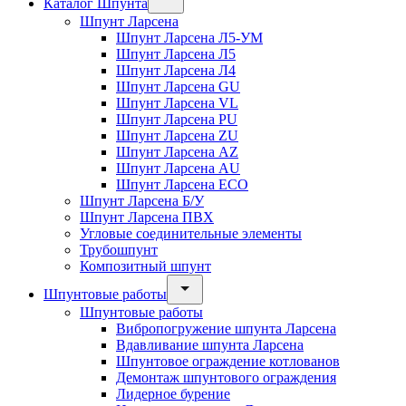
Каталог Шпунта
Шпунт Ларсена
Шпунт Ларсена Л5-УМ
Шпунт Ларсена Л5
Шпунт Ларсена Л4
Шпунт Ларсена GU
Шпунт Ларсена VL
Шпунт Ларсена PU
Шпунт Ларсена ZU
Шпунт Ларсена AZ
Шпунт Ларсена AU
Шпунт Ларсена ECO
Шпунт Ларсена Б/У
Шпунт Ларсена ПВХ
Угловые соединительные элементы
Трубошпунт
Композитный шпунт
Шпунтовые работы
Шпунтовые работы
Вибропогружение шпунта Ларсена
Вдавливание шпунта Ларсена
Шпунтовое ограждение котлованов
Демонтаж шпунтового ограждения
Лидерное бурение