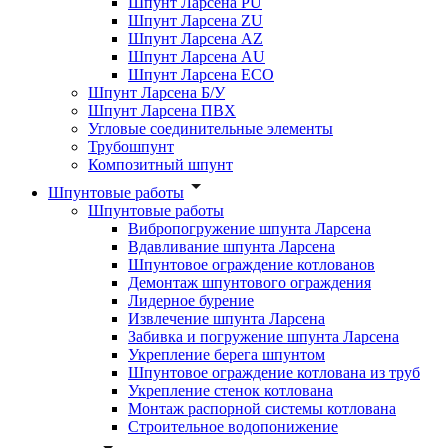
Шпунт Ларсена PU
Шпунт Ларсена ZU
Шпунт Ларсена AZ
Шпунт Ларсена AU
Шпунт Ларсена ECO
Шпунт Ларсена Б/У
Шпунт Ларсена ПВХ
Угловые соединительные элементы
Трубошпунт
Композитный шпунт
Шпунтовые работы
Шпунтовые работы
Вибропогружение шпунта Ларсена
Вдавливание шпунта Ларсена
Шпунтовое ограждение котлованов
Демонтаж шпунтового ограждения
Лидерное бурение
Извлечение шпунта Ларсена
Забивка и погружение шпунта Ларсена
Укрепление берега шпунтом
Шпунтовое ограждение котлована из труб
Укрепление стенок котлована
Монтаж распорной системы котлована
Строительное водопонижение