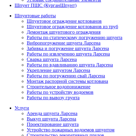
Шпунт ПШС (КурганШпунт)
Шпунтовые работы
Шпунтовое ограждение котлованов
Шпунтовое ограждение котлованов из труб
Демонтаж шпунтового ограждения
Работы по статическому погружению шпунта
Вибропогружение шпунта Ларсена
Забивка и погружение шпунта Ларсена
Работы по извлечению шпунта Ларсена
Сварка шпунта Ларсена
Работы по вдавливанию шпунта Ларсена
Укрепление шпунтом Ларсена
Работы по погружению свай Ларсена
Монтаж распорной системы котлована
Строительное водопонижение
Работы по устройству водоемов
Работы по вывозу грунта
Услуги
Аренда шпунта Ларсена
Выкуп шпунта Ларсена
Проектирование шпунта
Устройство пожарных водоемов шпунтом
Строительство декоративных прудов