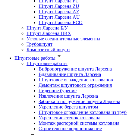
Шпунт Ларсена PU
Шпунт Ларсена ZU
Шпунт Ларсена AZ
Шпунт Ларсена AU
Шпунт Ларсена ECO
Шпунт Ларсена Б/У
Шпунт Ларсена ПВХ
Угловые соединительные элементы
Трубошпунт
Композитный шпунт
Шпунтовые работы
Шпунтовые работы
Вибропогружение шпунта Ларсена
Вдавливание шпунта Ларсена
Шпунтовое ограждение котлованов
Демонтаж шпунтового ограждения
Лидерное бурение
Извлечение шпунта Ларсена
Забивка и погружение шпунта Ларсена
Укрепление берега шпунтом
Шпунтовое ограждение котлована из труб
Укрепление стенок котлована
Монтаж распорной системы котлована
Строительное водопонижение