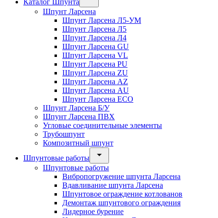
Каталог Шпунта
Шпунт Ларсена
Шпунт Ларсена Л5-УМ
Шпунт Ларсена Л5
Шпунт Ларсена Л4
Шпунт Ларсена GU
Шпунт Ларсена VL
Шпунт Ларсена PU
Шпунт Ларсена ZU
Шпунт Ларсена AZ
Шпунт Ларсена AU
Шпунт Ларсена ECO
Шпунт Ларсена Б/У
Шпунт Ларсена ПВХ
Угловые соединительные элементы
Трубошпунт
Композитный шпунт
Шпунтовые работы
Шпунтовые работы
Вибропогружение шпунта Ларсена
Вдавливание шпунта Ларсена
Шпунтовое ограждение котлованов
Демонтаж шпунтового ограждения
Лидерное бурение