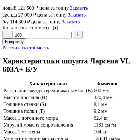
новый
121 500 ₽
цена за тонну
Заказать
аренда
27 000 ₽
цена за тонну
Заказать
б/у
114 300 ₽
цена за тонну
Заказать
Кол-во согласно массы (т)
В корзину
Рассчитать стоимость
Характеристики шпунта Ларсена VL
603А+ Б/У
Характеристики
Значения
Расстояние между серединами замков (В)
600 мм
Высота профиля (Н)
320,4 мм
Толщина стенки (S)
8,1 мм
Толщина полки (T)
9,2 мм
Масса 1 погонного метра
62,4 кг
Упругий момент сопротивления
1161 см³/м
Масса 1 м² стены
104 кг
Момент инерции метра стены
18 601 см⁴/м