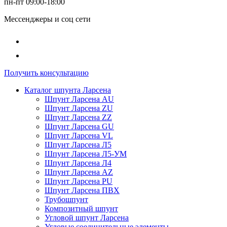
пн-пт 09:00-18:00
Мессенджеры и соц сети
Получить консультацию
Каталог шпунта Ларсена
Шпунт Ларсена AU
Шпунт Ларсена ZU
Шпунт Ларсена ZZ
Шпунт Ларсена GU
Шпунт Ларсена VL
Шпунт Ларсена Л5
Шпунт Ларсена Л5-УМ
Шпунт Ларсена Л4
Шпунт Ларсена AZ
Шпунт Ларсена PU
Шпунт Ларсена ПВХ
Трубошпунт
Композитный шпунт
Угловой шпунт Ларсена
Угловые соединительные элементы