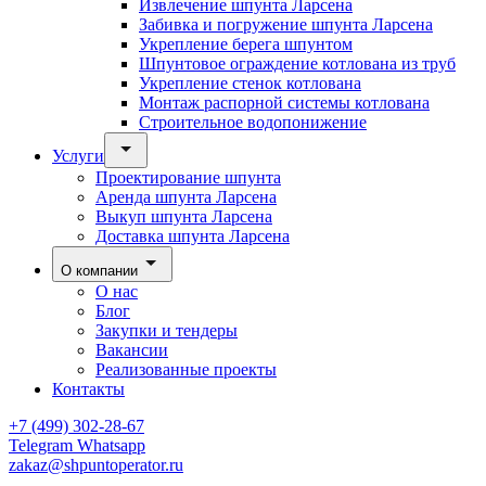
Извлечение шпунта Ларсена
Забивка и погружение шпунта Ларсена
Укрепление берега шпунтом
Шпунтовое ограждение котлована из труб
Укрепление стенок котлована
Монтаж распорной системы котлована
Строительное водопонижение
Услуги
Проектирование шпунта
Аренда шпунта Ларсена
Выкуп шпунта Ларсена
Доставка шпунта Ларсена
О компании
О нас
Блог
Закупки и тендеры
Вакансии
Реализованные проекты
Контакты
+7 (499) 302-28-67
Telegram
Whatsapp
zakaz@shpuntoperator.ru