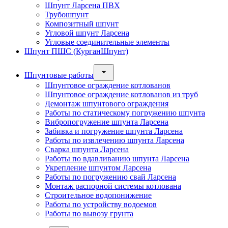
Шпунт Ларсена ПВХ
Трубошпунт
Композитный шпунт
Угловой шпунт Ларсена
Угловые соединительные элементы
Шпунт ПШС (КурганШпунт)
Шпунтовые работы
Шпунтовое ограждение котлованов
Шпунтовое ограждение котлованов из труб
Демонтаж шпунтового ограждения
Работы по статическому погружению шпунта
Вибропогружение шпунта Ларсена
Забивка и погружение шпунта Ларсена
Работы по извлечению шпунта Ларсена
Сварка шпунта Ларсена
Работы по вдавливанию шпунта Ларсена
Укрепление шпунтом Ларсена
Работы по погружению свай Ларсена
Монтаж распорной системы котлована
Строительное водопонижение
Работы по устройству водоемов
Работы по вывозу грунта