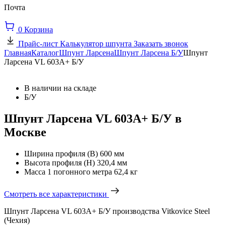
Почта
0
Корзина
Прайс-лист
Калькулятор шпунта
Заказать звонок
Главная
Каталог
Шпунт Ларсена
Шпунт Ларсена Б/У
Шпунт
Ларсена VL 603А+ Б/У
В наличии на складе
Б/У
Шпунт Ларсена VL 603А+ Б/У в
Москве
Ширина профиля (В)
600 мм
Высота профиля (Н)
320,4 мм
Масса 1 погонного метра
62,4 кг
Смотреть все характеристики
Шпунт Ларсена VL 603А+ Б/У производства Vitkovice Steel
(Чехия)