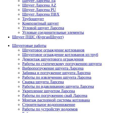
Шпунт Ларсена Л4
Шпунт Ларсена AZ
Шпунт Ларсена PU
Шпунт Ларсена ПВХ
Трубошпунт
Композитный шпунт
Угловой шпунт Ларсена
Угловые соединительные элементы
Шпунт ПШС (КурганШпунт)
Шпунтовые работы
Шпунтовое ограждение котлованов
Шпунтовое ограждение котлованов из труб
Демонтаж шпунтового ограждения
Работы по статическому погружению шпунта
Вибропогружение шпунта Ларсена
Забивка и погружение шпунта Ларсена
Работы по извлечению шпунта Ларсена
Сварка шпунта Ларсена
Работы по вдавливанию шпунта Ларсена
Укрепление шпунтом Ларсена
Работы по погружению свай Ларсена
Монтаж распорной системы котлована
Строительное водопонижение
Работы по устройству водоемов