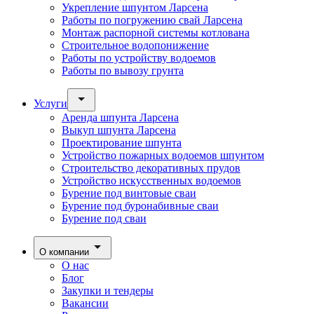
Укрепление шпунтом Ларсена
Работы по погружению свай Ларсена
Монтаж распорной системы котлована
Строительное водопонижение
Работы по устройству водоемов
Работы по вывозу грунта
Услуги
Аренда шпунта Ларсена
Выкуп шпунта Ларсена
Проектирование шпунта
Устройство пожарных водоемов шпунтом
Строительство декоративных прудов
Устройство искусственных водоемов
Бурение под винтовые сваи
Бурение под буронабивные сваи
Бурение под сваи
О компании
О нас
Блог
Закупки и тендеры
Вакансии