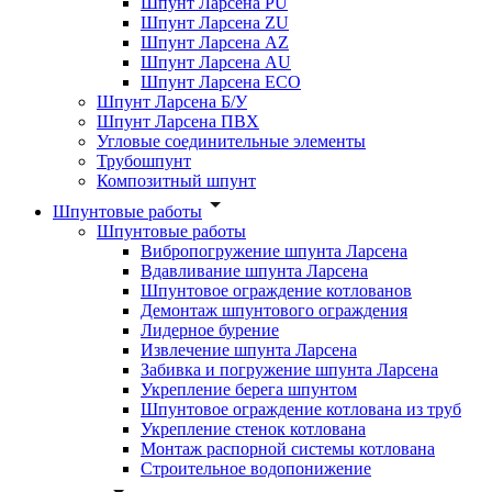
Шпунт Ларсена PU
Шпунт Ларсена ZU
Шпунт Ларсена AZ
Шпунт Ларсена AU
Шпунт Ларсена ECO
Шпунт Ларсена Б/У
Шпунт Ларсена ПВХ
Угловые соединительные элементы
Трубошпунт
Композитный шпунт
Шпунтовые работы
Шпунтовые работы
Вибропогружение шпунта Ларсена
Вдавливание шпунта Ларсена
Шпунтовое ограждение котлованов
Демонтаж шпунтового ограждения
Лидерное бурение
Извлечение шпунта Ларсена
Забивка и погружение шпунта Ларсена
Укрепление берега шпунтом
Шпунтовое ограждение котлована из труб
Укрепление стенок котлована
Монтаж распорной системы котлована
Строительное водопонижение