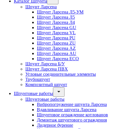
Каталог Шпунта
Шпунт Ларсена
Шпунт Ларсена Л5-УМ
Шпунт Ларсена Л5
Шпунт Ларсена Л4
Шпунт Ларсена GU
Шпунт Ларсена VL
Шпунт Ларсена PU
Шпунт Ларсена ZU
Шпунт Ларсена AZ
Шпунт Ларсена AU
Шпунт Ларсена ECO
Шпунт Ларсена Б/У
Шпунт Ларсена ПВХ
Угловые соединительные элементы
Трубошпунт
Композитный шпунт
Шпунтовые работы
Шпунтовые работы
Вибропогружение шпунта Ларсена
Вдавливание шпунта Ларсена
Шпунтовое ограждение котлованов
Демонтаж шпунтового ограждения
Лидерное бурение