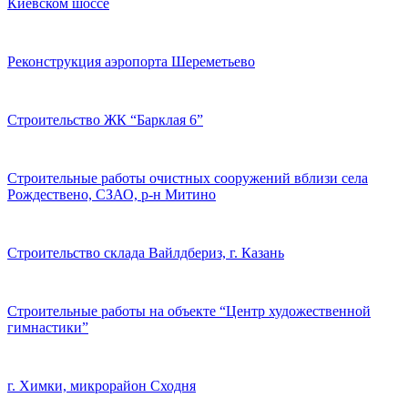
Киевском шоссе
Реконструкция аэропорта Шереметьево
Строительство ЖК “Барклая 6”
Строительные работы очистных сооружений вблизи села
Рождествено, СЗАО, р-н Митино
Строительство склада Вайлдбериз, г. Казань
Строительные работы на объекте “Центр художественной
гимнастики”
г. Химки, микрорайон Сходня