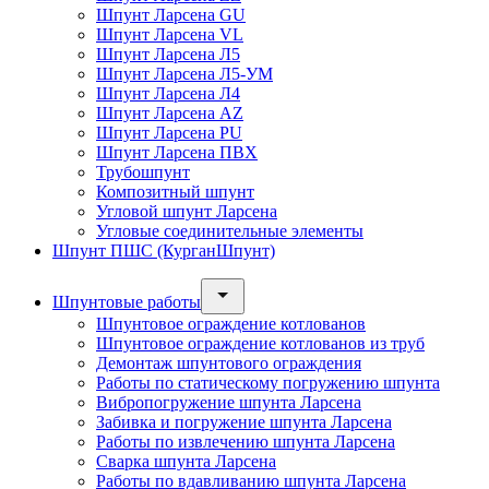
Шпунт Ларсена GU
Шпунт Ларсена VL
Шпунт Ларсена Л5
Шпунт Ларсена Л5-УМ
Шпунт Ларсена Л4
Шпунт Ларсена AZ
Шпунт Ларсена PU
Шпунт Ларсена ПВХ
Трубошпунт
Композитный шпунт
Угловой шпунт Ларсена
Угловые соединительные элементы
Шпунт ПШС (КурганШпунт)
Шпунтовые работы
Шпунтовое ограждение котлованов
Шпунтовое ограждение котлованов из труб
Демонтаж шпунтового ограждения
Работы по статическому погружению шпунта
Вибропогружение шпунта Ларсена
Забивка и погружение шпунта Ларсена
Работы по извлечению шпунта Ларсена
Сварка шпунта Ларсена
Работы по вдавливанию шпунта Ларсена