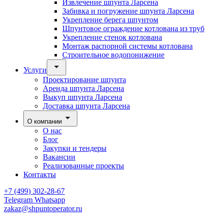
Извлечение шпунта Ларсена
Забивка и погружение шпунта Ларсена
Укрепление берега шпунтом
Шпунтовое ограждение котлована из труб
Укрепление стенок котлована
Монтаж распорной системы котлована
Строительное водопонижение
Услуги
Проектирование шпунта
Аренда шпунта Ларсена
Выкуп шпунта Ларсена
Доставка шпунта Ларсена
О компании
О нас
Блог
Закупки и тендеры
Вакансии
Реализованные проекты
Контакты
+7 (499) 302-28-67
Telegram
Whatsapp
zakaz@shpuntoperator.ru