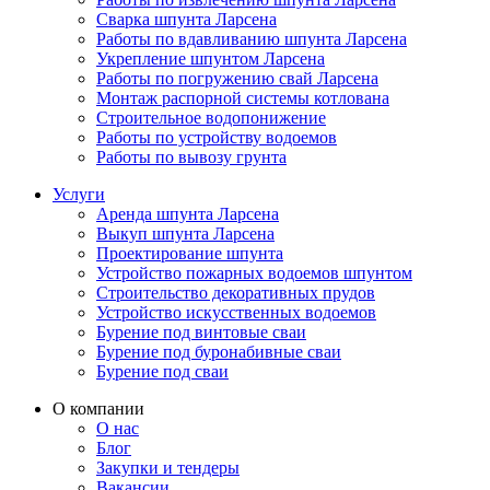
Сварка шпунта Ларсена
Работы по вдавливанию шпунта Ларсена
Укрепление шпунтом Ларсена
Работы по погружению свай Ларсена
Монтаж распорной системы котлована
Строительное водопонижение
Работы по устройству водоемов
Работы по вывозу грунта
Услуги
Аренда шпунта Ларсена
Выкуп шпунта Ларсена
Проектирование шпунта
Устройство пожарных водоемов шпунтом
Строительство декоративных прудов
Устройство искусственных водоемов
Бурение под винтовые сваи
Бурение под буронабивные сваи
Бурение под сваи
О компании
О нас
Блог
Закупки и тендеры
Вакансии