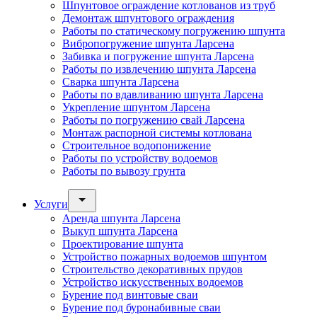
Шпунтовое ограждение котлованов из труб
Демонтаж шпунтового ограждения
Работы по статическому погружению шпунта
Вибропогружение шпунта Ларсена
Забивка и погружение шпунта Ларсена
Работы по извлечению шпунта Ларсена
Сварка шпунта Ларсена
Работы по вдавливанию шпунта Ларсена
Укрепление шпунтом Ларсена
Работы по погружению свай Ларсена
Монтаж распорной системы котлована
Строительное водопонижение
Работы по устройству водоемов
Работы по вывозу грунта
Услуги
Аренда шпунта Ларсена
Выкуп шпунта Ларсена
Проектирование шпунта
Устройство пожарных водоемов шпунтом
Строительство декоративных прудов
Устройство искусственных водоемов
Бурение под винтовые сваи
Бурение под буронабивные сваи