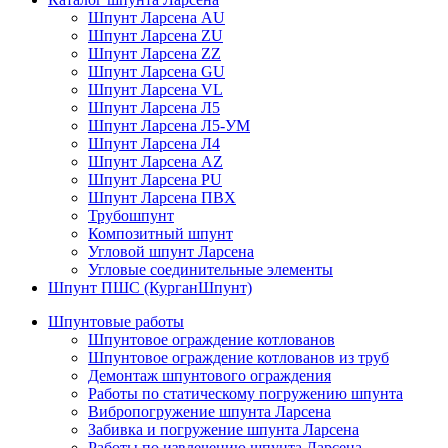
Шпунт Ларсена AU
Шпунт Ларсена ZU
Шпунт Ларсена ZZ
Шпунт Ларсена GU
Шпунт Ларсена VL
Шпунт Ларсена Л5
Шпунт Ларсена Л5-УМ
Шпунт Ларсена Л4
Шпунт Ларсена AZ
Шпунт Ларсена PU
Шпунт Ларсена ПВХ
Трубошпунт
Композитный шпунт
Угловой шпунт Ларсена
Угловые соединительные элементы
Шпунт ПШС (КурганШпунт)
Шпунтовые работы
Шпунтовое ограждение котлованов
Шпунтовое ограждение котлованов из труб
Демонтаж шпунтового ограждения
Работы по статическому погружению шпунта
Вибропогружение шпунта Ларсена
Забивка и погружение шпунта Ларсена
Работы по извлечению шпунта Ларсена