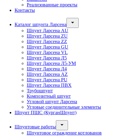
Реализованные проекты
Контакты
Каталог шпунта Ларсена
Шпунт Ларсена AU
Шпунт Ларсена ZU
Шпунт Ларсена ZZ
Шпунт Ларсена GU
Шпунт Ларсена VL
Шпунт Ларсена Л5
Шпунт Ларсена Л5-УМ
Шпунт Ларсена Л4
Шпунт Ларсена AZ
Шпунт Ларсена PU
Шпунт Ларсена ПВХ
Трубошпунт
Композитный шпунт
Угловой шпунт Ларсена
Угловые соединительные элементы
Шпунт ПШС (КурганШпунт)
Шпунтовые работы
Шпунтовое ограждение котлованов