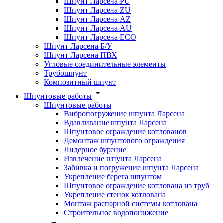
Шпунт Ларсена PU
Шпунт Ларсена ZU
Шпунт Ларсена AZ
Шпунт Ларсена AU
Шпунт Ларсена ECO
Шпунт Ларсена Б/У
Шпунт Ларсена ПВХ
Угловые соединительные элементы
Трубошпунт
Композитный шпунт
Шпунтовые работы
Шпунтовые работы
Вибропогружение шпунта Ларсена
Вдавливание шпунта Ларсена
Шпунтовое ограждение котлованов
Демонтаж шпунтового ограждения
Лидерное бурение
Извлечение шпунта Ларсена
Забивка и погружение шпунта Ларсена
Укрепление берега шпунтом
Шпунтовое ограждение котлована из труб
Укрепление стенок котлована
Монтаж распорной системы котлована
Строительное водопонижение