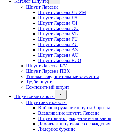
Каталог Шпунта
Шпунт Ларсена
Шпунт Ларсена Л5-УМ
Шпунт Ларсена Л5
Шпунт Ларсена Л4
Шпунт Ларсена GU
Шпунт Ларсена VL
Шпунт Ларсена PU
Шпунт Ларсена ZU
Шпунт Ларсена AZ
Шпунт Ларсена AU
Шпунт Ларсена ECO
Шпунт Ларсена Б/У
Шпунт Ларсена ПВХ
Угловые соединительные элементы
Трубошпунт
Композитный шпунт
Шпунтовые работы
Шпунтовые работы
Вибропогружение шпунта Ларсена
Вдавливание шпунта Ларсена
Шпунтовое ограждение котлованов
Демонтаж шпунтового ограждения
Лидерное бурение