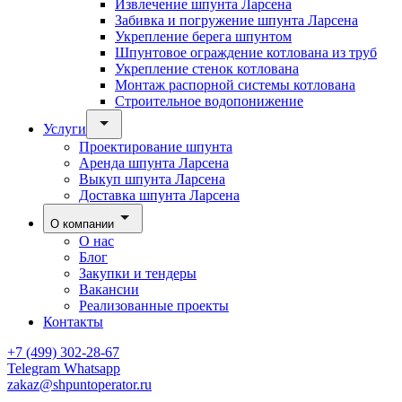
Извлечение шпунта Ларсена
Забивка и погружение шпунта Ларсена
Укрепление берега шпунтом
Шпунтовое ограждение котлована из труб
Укрепление стенок котлована
Монтаж распорной системы котлована
Строительное водопонижение
Услуги
Проектирование шпунта
Аренда шпунта Ларсена
Выкуп шпунта Ларсена
Доставка шпунта Ларсена
О компании
О нас
Блог
Закупки и тендеры
Вакансии
Реализованные проекты
Контакты
+7 (499) 302-28-67
Telegram
Whatsapp
zakaz@shpuntoperator.ru