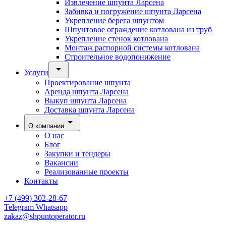
Извлечение шпунта Ларсена
Забивка и погружение шпунта Ларсена
Укрепление берега шпунтом
Шпунтовое ограждение котлована из труб
Укрепление стенок котлована
Монтаж распорной системы котлована
Строительное водопонижение
Услуги
Проектирование шпунта
Аренда шпунта Ларсена
Выкуп шпунта Ларсена
Доставка шпунта Ларсена
О компании
О нас
Блог
Закупки и тендеры
Вакансии
Реализованные проекты
Контакты
+7 (499) 302-28-67
Telegram
Whatsapp
zakaz@shpuntoperator.ru