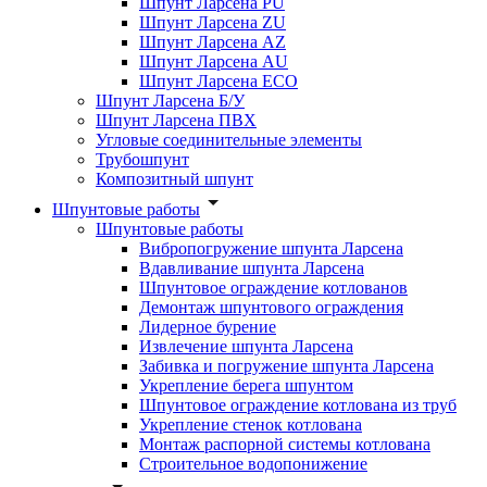
Шпунт Ларсена PU
Шпунт Ларсена ZU
Шпунт Ларсена AZ
Шпунт Ларсена AU
Шпунт Ларсена ECO
Шпунт Ларсена Б/У
Шпунт Ларсена ПВХ
Угловые соединительные элементы
Трубошпунт
Композитный шпунт
Шпунтовые работы
Шпунтовые работы
Вибропогружение шпунта Ларсена
Вдавливание шпунта Ларсена
Шпунтовое ограждение котлованов
Демонтаж шпунтового ограждения
Лидерное бурение
Извлечение шпунта Ларсена
Забивка и погружение шпунта Ларсена
Укрепление берега шпунтом
Шпунтовое ограждение котлована из труб
Укрепление стенок котлована
Монтаж распорной системы котлована
Строительное водопонижение