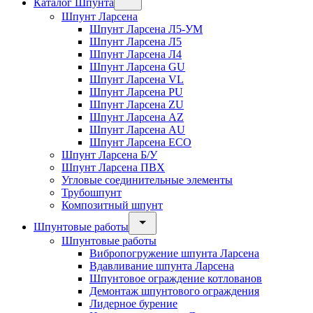
Каталог Шпунта
Шпунт Ларсена
Шпунт Ларсена Л5-УМ
Шпунт Ларсена Л5
Шпунт Ларсена Л4
Шпунт Ларсена GU
Шпунт Ларсена VL
Шпунт Ларсена PU
Шпунт Ларсена ZU
Шпунт Ларсена AZ
Шпунт Ларсена AU
Шпунт Ларсена ECO
Шпунт Ларсена Б/У
Шпунт Ларсена ПВХ
Угловые соединительные элементы
Трубошпунт
Композитный шпунт
Шпунтовые работы
Шпунтовые работы
Вибропогружение шпунта Ларсена
Вдавливание шпунта Ларсена
Шпунтовое ограждение котлованов
Демонтаж шпунтового ограждения
Лидерное бурение