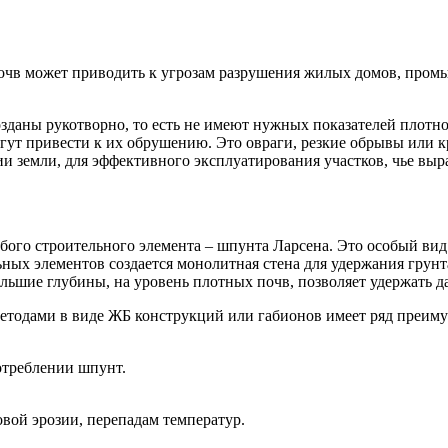
почв может приводить к угрозам разрушения жилых домов, пром
озданы рукотворно, то есть не имеют нужных показателей плотнос
огут привести к их обрушению. Это овраги, резкие обрывы или 
и земли, для эффективного эксплуатирования участков, чье вы
бого строительного элемента – шпунта Ларсена. Это особый ви
ьных элементов создается монолитная стена для удержания грун
ольшие глубины, на уровень плотных почв, позволяет удержать 
тодами в виде ЖБ конструкций или габионов имеет ряд преиму
отреблении шпунт.
вой эрозии, перепадам температур.