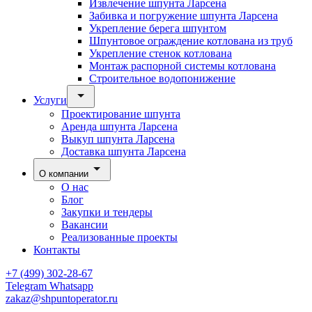
Извлечение шпунта Ларсена
Забивка и погружение шпунта Ларсена
Укрепление берега шпунтом
Шпунтовое ограждение котлована из труб
Укрепление стенок котлована
Монтаж распорной системы котлована
Строительное водопонижение
Услуги
Проектирование шпунта
Аренда шпунта Ларсена
Выкуп шпунта Ларсена
Доставка шпунта Ларсена
О компании
О нас
Блог
Закупки и тендеры
Вакансии
Реализованные проекты
Контакты
+7 (499) 302-28-67
Telegram
Whatsapp
zakaz@shpuntoperator.ru