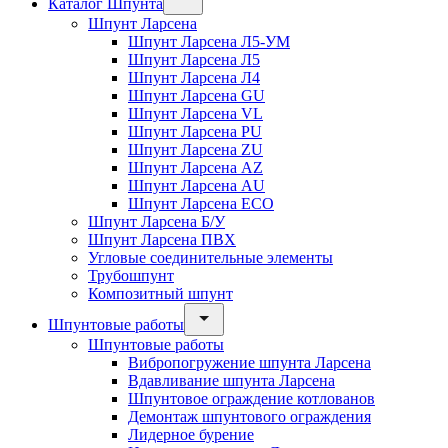
Каталог Шпунта
Шпунт Ларсена
Шпунт Ларсена Л5-УМ
Шпунт Ларсена Л5
Шпунт Ларсена Л4
Шпунт Ларсена GU
Шпунт Ларсена VL
Шпунт Ларсена PU
Шпунт Ларсена ZU
Шпунт Ларсена AZ
Шпунт Ларсена AU
Шпунт Ларсена ECO
Шпунт Ларсена Б/У
Шпунт Ларсена ПВХ
Угловые соединительные элементы
Трубошпунт
Композитный шпунт
Шпунтовые работы
Шпунтовые работы
Вибропогружение шпунта Ларсена
Вдавливание шпунта Ларсена
Шпунтовое ограждение котлованов
Демонтаж шпунтового ограждения
Лидерное бурение