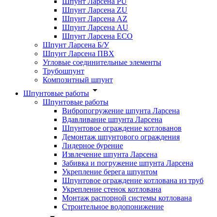
Шпунт Ларсена PU
Шпунт Ларсена ZU
Шпунт Ларсена AZ
Шпунт Ларсена AU
Шпунт Ларсена ECO
Шпунт Ларсена Б/У
Шпунт Ларсена ПВХ
Угловые соединительные элементы
Трубошпунт
Композитный шпунт
Шпунтовые работы
Шпунтовые работы
Вибропогружение шпунта Ларсена
Вдавливание шпунта Ларсена
Шпунтовое ограждение котлованов
Демонтаж шпунтового ограждения
Лидерное бурение
Извлечение шпунта Ларсена
Забивка и погружение шпунта Ларсена
Укрепление берега шпунтом
Шпунтовое ограждение котлована из труб
Укрепление стенок котлована
Монтаж распорной системы котлована
Строительное водопонижение