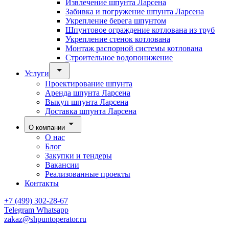
Извлечение шпунта Ларсена
Забивка и погружение шпунта Ларсена
Укрепление берега шпунтом
Шпунтовое ограждение котлована из труб
Укрепление стенок котлована
Монтаж распорной системы котлована
Строительное водопонижение
Услуги
Проектирование шпунта
Аренда шпунта Ларсена
Выкуп шпунта Ларсена
Доставка шпунта Ларсена
О компании
О нас
Блог
Закупки и тендеры
Вакансии
Реализованные проекты
Контакты
+7 (499) 302-28-67
Telegram
Whatsapp
zakaz@shpuntoperator.ru