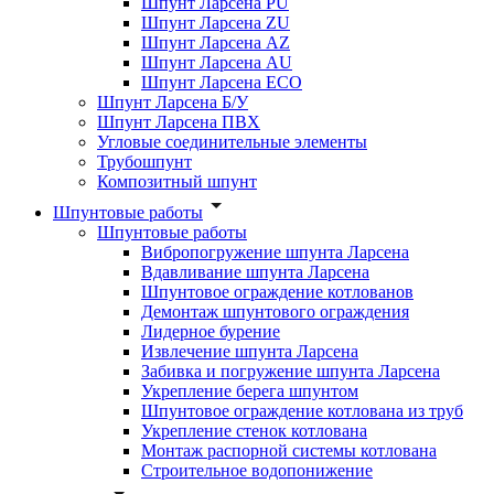
Шпунт Ларсена PU
Шпунт Ларсена ZU
Шпунт Ларсена AZ
Шпунт Ларсена AU
Шпунт Ларсена ECO
Шпунт Ларсена Б/У
Шпунт Ларсена ПВХ
Угловые соединительные элементы
Трубошпунт
Композитный шпунт
Шпунтовые работы
Шпунтовые работы
Вибропогружение шпунта Ларсена
Вдавливание шпунта Ларсена
Шпунтовое ограждение котлованов
Демонтаж шпунтового ограждения
Лидерное бурение
Извлечение шпунта Ларсена
Забивка и погружение шпунта Ларсена
Укрепление берега шпунтом
Шпунтовое ограждение котлована из труб
Укрепление стенок котлована
Монтаж распорной системы котлована
Строительное водопонижение