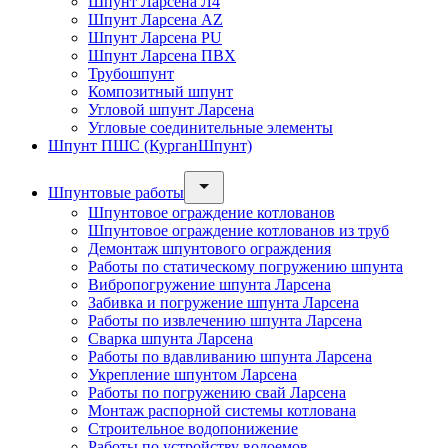
Шпунт Ларсена Л4
Шпунт Ларсена AZ
Шпунт Ларсена PU
Шпунт Ларсена ПВХ
Трубошпунт
Композитный шпунт
Угловой шпунт Ларсена
Угловые соединительные элементы
Шпунт ПШС (КурганШпунт)
Шпунтовые работы
Шпунтовое ограждение котлованов
Шпунтовое ограждение котлованов из труб
Демонтаж шпунтового ограждения
Работы по статическому погружению шпунта
Вибропогружение шпунта Ларсена
Забивка и погружение шпунта Ларсена
Работы по извлечению шпунта Ларсена
Сварка шпунта Ларсена
Работы по вдавливанию шпунта Ларсена
Укрепление шпунтом Ларсена
Работы по погружению свай Ларсена
Монтаж распорной системы котлована
Строительное водопонижение
Работы по устройству водоемов