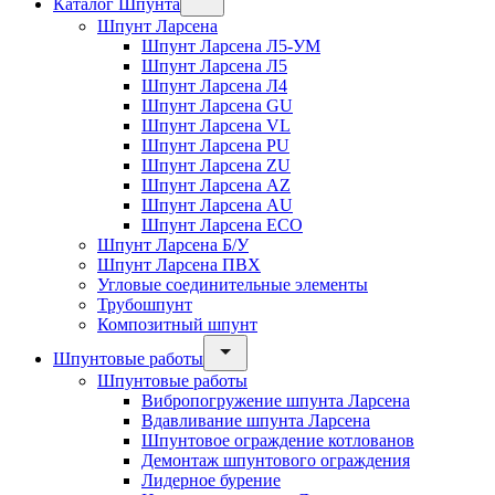
Каталог Шпунта
Шпунт Ларсена
Шпунт Ларсена Л5-УМ
Шпунт Ларсена Л5
Шпунт Ларсена Л4
Шпунт Ларсена GU
Шпунт Ларсена VL
Шпунт Ларсена PU
Шпунт Ларсена ZU
Шпунт Ларсена AZ
Шпунт Ларсена AU
Шпунт Ларсена ECO
Шпунт Ларсена Б/У
Шпунт Ларсена ПВХ
Угловые соединительные элементы
Трубошпунт
Композитный шпунт
Шпунтовые работы
Шпунтовые работы
Вибропогружение шпунта Ларсена
Вдавливание шпунта Ларсена
Шпунтовое ограждение котлованов
Демонтаж шпунтового ограждения
Лидерное бурение