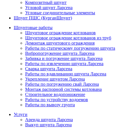
Композитный шпунт
Угловой шпунт Ларсена
Угловые соединительные элементы
Шпунт ПШС (КурганШпунт)
Шпунтовые работы
Шпунтовое ограждение котлованов
Шпунтовое ограждение котлованов из труб
Демонтаж шпунтового ограждения
Работы по статическому погружению шпунта
Вибропогружение шпунта Ларсена
Забивка и погружение шпунта Ларсена
Работы по извлечению шпунта Ларсена
Сварка шпунта Ларсена
Работы по вдавливанию шпунта Ларсена
Укрепление шпунтом Ларсена
Работы по погружению свай Ларсена
Монтаж распорной системы котлована
Строительное водопонижение
Работы по устройству водоемов
Работы по вывозу грунта
Услуги
Аренда шпунта Ларсена
Выкуп шпунта Ларсена