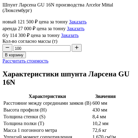
Шпунт Ларсена GU 16N производства Arcelor Mittal
(Люксембург)
новый
121 500 ₽
цена за тонну
Заказать
аренда
27 000 ₽
цена за тонну
Заказать
б/у
114 300 ₽
цена за тонну
Заказать
Кол-во согласно массы (т)
В корзину
Рассчитать стоимость
Характеристики шпунта Ларсена GU
16N
Характеристики
Значения
Расстояние между серединами замков (В)
600 мм
Высота профиля (Н)
430 мм
Толщина стенки (S)
8,4 мм
Толщина полки (T)
10,2 мм
Масса 1 погонного метра
72,6 кг
Упругий момент сопротивления
1 670 см³/м