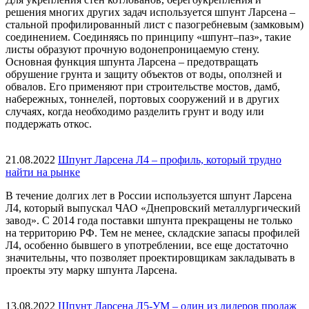
решения многих других задач используется шпунт Ларсена –
стальной профилированный лист с пазогребневым (замковым)
соединением. Соединяясь по принципу «шпунт–паз», такие
листы образуют прочную водонепроницаемую стену.
Основная функция шпунта Ларсена – предотвращать
обрушение грунта и защиту объектов от воды, оползней и
обвалов. Его применяют при строительстве мостов, дамб,
набережных, тоннелей, портовых сооружений и в других
случаях, когда необходимо разделить грунт и воду или
поддержать откос.
21.08.2022
Шпунт Ларсена Л4 – профиль, который трудно
найти на рынке
В течение долгих лет в России используется шпунт Ларсена
Л4, который выпускал ЧАО «Днепровский металлургический
завод». С 2014 года поставки шпунта прекращены не только
на территорию РФ. Тем не менее, складские запасы профилей
Л4, особенно бывшего в употреблении, все еще достаточно
значительны, что позволяет проектировщикам закладывать в
проекты эту марку шпунта Ларсена.
13.08.2022
Шпунт Ларсена Л5-УМ – один из лидеров продаж