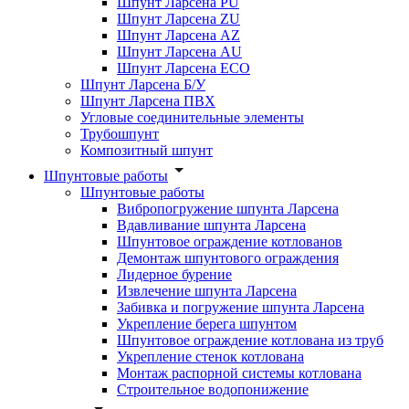
Шпунт Ларсена PU
Шпунт Ларсена ZU
Шпунт Ларсена AZ
Шпунт Ларсена AU
Шпунт Ларсена ECO
Шпунт Ларсена Б/У
Шпунт Ларсена ПВХ
Угловые соединительные элементы
Трубошпунт
Композитный шпунт
Шпунтовые работы
Шпунтовые работы
Вибропогружение шпунта Ларсена
Вдавливание шпунта Ларсена
Шпунтовое ограждение котлованов
Демонтаж шпунтового ограждения
Лидерное бурение
Извлечение шпунта Ларсена
Забивка и погружение шпунта Ларсена
Укрепление берега шпунтом
Шпунтовое ограждение котлована из труб
Укрепление стенок котлована
Монтаж распорной системы котлована
Строительное водопонижение