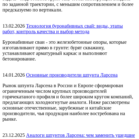
по заданной траектории, с меньшим сопротивлением и более
предсказуемо по вертикали.
13.02.2026
Технология буронабивных свай: виды, этапы
работ, контроль качества и выбор метода
Буронабивные сваи - это железобетонные опоры, которые
изготавливают прямо в грунте: бурят скважину,
устанавливают арматурный каркас и выполняют
бетонирование.
14.01.2026
Основные производители шпунта Ларсена
Рынок шпунта Ларсена в России и Европе сформирован
ограниченным числом крупных производителей
горячекатаного профиля и более широким кругом компаний,
предлагающих холодногнутые аналоги. Ниже рассмотрены
основные отечественные, зарубежные и китайские
производители, чья продукция наиболее востребована на
рынке.
23.12.2025
Аналоги шпунтов Ларсена: чем заменить ушедшие