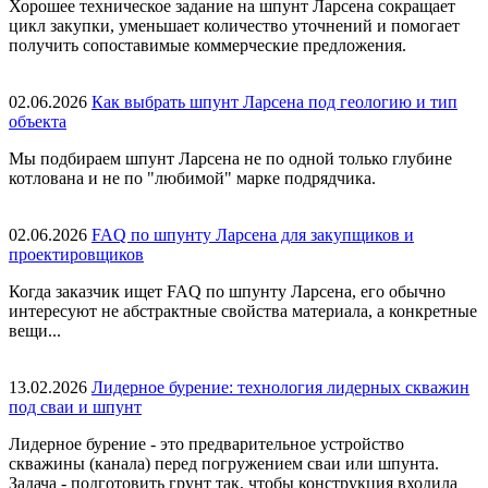
Хорошее техническое задание на шпунт Ларсена сокращает
цикл закупки, уменьшает количество уточнений и помогает
получить сопоставимые коммерческие предложения.
02.06.2026
Как выбрать шпунт Ларсена под геологию и тип
объекта
Мы подбираем шпунт Ларсена не по одной только глубине
котлована и не по "любимой" марке подрядчика.
02.06.2026
FAQ по шпунту Ларсена для закупщиков и
проектировщиков
Когда заказчик ищет FAQ по шпунту Ларсена, его обычно
интересуют не абстрактные свойства материала, а конкретные
вещи...
13.02.2026
Лидерное бурение: технология лидерных скважин
под сваи и шпунт
Лидерное бурение - это предварительное устройство
скважины (канала) перед погружением сваи или шпунта.
Задача - подготовить грунт так, чтобы конструкция входила