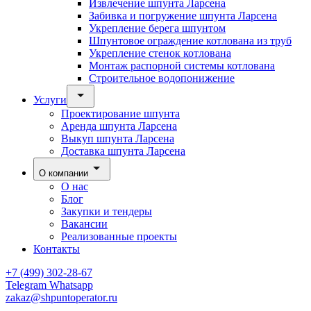
Извлечение шпунта Ларсена
Забивка и погружение шпунта Ларсена
Укрепление берега шпунтом
Шпунтовое ограждение котлована из труб
Укрепление стенок котлована
Монтаж распорной системы котлована
Строительное водопонижение
Услуги
Проектирование шпунта
Аренда шпунта Ларсена
Выкуп шпунта Ларсена
Доставка шпунта Ларсена
О компании
О нас
Блог
Закупки и тендеры
Вакансии
Реализованные проекты
Контакты
+7 (499) 302-28-67
Telegram
Whatsapp
zakaz@shpuntoperator.ru