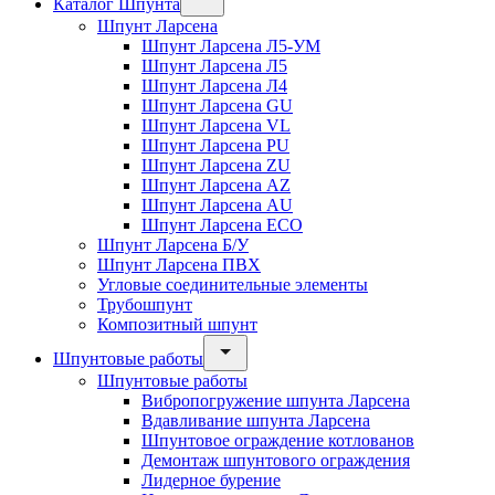
Каталог Шпунта
Шпунт Ларсена
Шпунт Ларсена Л5-УМ
Шпунт Ларсена Л5
Шпунт Ларсена Л4
Шпунт Ларсена GU
Шпунт Ларсена VL
Шпунт Ларсена PU
Шпунт Ларсена ZU
Шпунт Ларсена AZ
Шпунт Ларсена AU
Шпунт Ларсена ECO
Шпунт Ларсена Б/У
Шпунт Ларсена ПВХ
Угловые соединительные элементы
Трубошпунт
Композитный шпунт
Шпунтовые работы
Шпунтовые работы
Вибропогружение шпунта Ларсена
Вдавливание шпунта Ларсена
Шпунтовое ограждение котлованов
Демонтаж шпунтового ограждения
Лидерное бурение