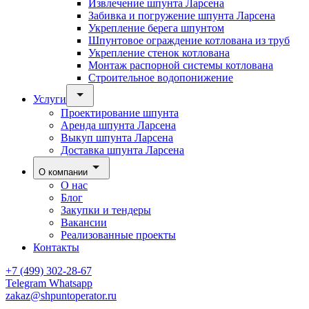
Извлечение шпунта Ларсена
Забивка и погружение шпунта Ларсена
Укрепление берега шпунтом
Шпунтовое ограждение котлована из труб
Укрепление стенок котлована
Монтаж распорной системы котлована
Строительное водопонижение
Услуги
Проектирование шпунта
Аренда шпунта Ларсена
Выкуп шпунта Ларсена
Доставка шпунта Ларсена
О компании
О нас
Блог
Закупки и тендеры
Вакансии
Реализованные проекты
Контакты
+7 (499) 302-28-67
Telegram
Whatsapp
zakaz@shpuntoperator.ru