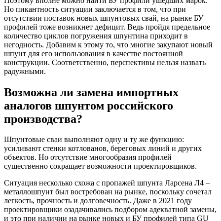
Поэтому вполне можно найти БУ профили ушедших марок.
Но пикантность ситуации заключается в том, что при
отсутствии поставок новых шпунтовых свай, на рынке БУ
профилей тоже возникнет дефицит. Ведь пройдя предельное
количество циклов погружения шпунтина приходит в
негодность. Добавим к этому то, что многие закупают новый
шпунт для его использования в качестве постоянной
конструкции. Соответственно, перспективы нельзя назвать
радужными.
Возможна ли замена импортных
аналогов шпунтом российского
производства?
Шпунтовые сваи выполняют одну и ту же функцию:
усиливают стенки котлованов, береговых линий и других
объектов. Но отсутствие многообразия профилей
существенно сокращает возможности проектировщиков.
Ситуация несколько схожа с пропажей шпунта Ларсена Л4 –
металлошпунт был востребован на рынке, поскольку сочетал
легкость, прочность и долговечность. Даже в 2021 году
проектировщики озадачивались подбором адекватной замены,
и это при наличии на рынке новых и БУ профилей типа GU