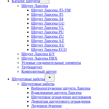
Каталог Шпунта
Шпунт Ларсена
Шпунт Ларсена Л5-УМ
Шпунт Ларсена Л5
Шпунт Ларсена Л4
Шпунт Ларсена GU
Шпунт Ларсена VL
Шпунт Ларсена PU
Шпунт Ларсена ZU
Шпунт Ларсена AZ
Шпунт Ларсена AU
Шпунт Ларсена ECO
Шпунт Ларсена Б/У
Шпунт Ларсена ПВХ
Угловые соединительные элементы
Трубошпунт
Композитный шпунт
Шпунтовые работы
Шпунтовые работы
Вибропогружение шпунта Ларсена
Вдавливание шпунта Ларсена
Шпунтовое ограждение котлованов
Демонтаж шпунтового ограждения
Лидерное бурение