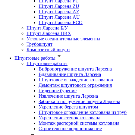
Шпунт Ларсена PU
Шпунт Ларсена ZU
Шпунт Ларсена AZ
Шпунт Ларсена AU
Шпунт Ларсена ECO
Шпунт Ларсена Б/У
Шпунт Ларсена ПВХ
Угловые соединительные элементы
Трубошпунт
Композитный шпунт
Шпунтовые работы
Шпунтовые работы
Вибропогружение шпунта Ларсена
Вдавливание шпунта Ларсена
Шпунтовое ограждение котлованов
Демонтаж шпунтового ограждения
Лидерное бурение
Извлечение шпунта Ларсена
Забивка и погружение шпунта Ларсена
Укрепление берега шпунтом
Шпунтовое ограждение котлована из труб
Укрепление стенок котлована
Монтаж распорной системы котлована
Строительное водопонижение