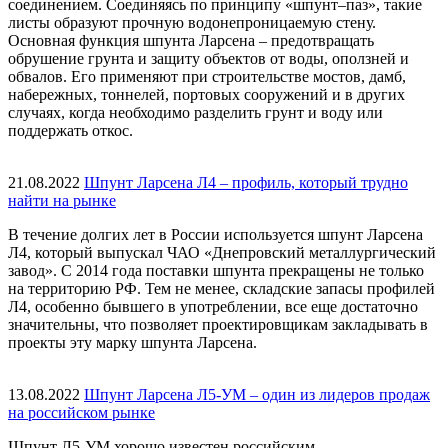
соединением. Соединяясь по принципу «шпунт–паз», такие
листы образуют прочную водонепроницаемую стену.
Основная функция шпунта Ларсена – предотвращать
обрушение грунта и защиту объектов от воды, оползней и
обвалов. Его применяют при строительстве мостов, дамб,
набережных, тоннелей, портовых сооружений и в других
случаях, когда необходимо разделить грунт и воду или
поддержать откос.
21.08.2022
Шпунт Ларсена Л4 – профиль, который трудно
найти на рынке
В течение долгих лет в России используется шпунт Ларсена
Л4, который выпускал ЧАО «Днепровский металлургический
завод». С 2014 года поставки шпунта прекращены не только
на территорию РФ. Тем не менее, складские запасы профилей
Л4, особенно бывшего в употреблении, все еще достаточно
значительны, что позволяет проектировщикам закладывать в
проекты эту марку шпунта Ларсена.
13.08.2022
Шпунт Ларсена Л5-УМ – один из лидеров продаж
на российском рынке
Шпунт Л5-УМ хорошо известен российским