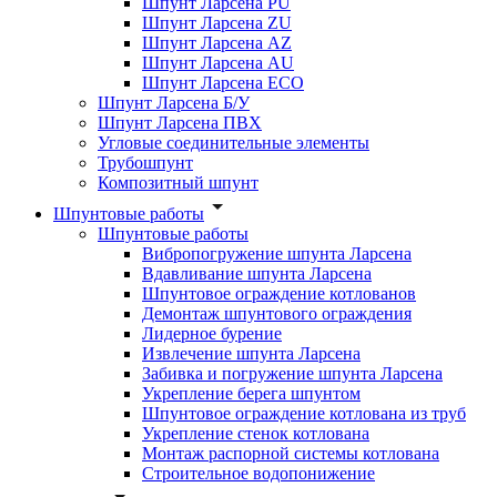
Шпунт Ларсена PU
Шпунт Ларсена ZU
Шпунт Ларсена AZ
Шпунт Ларсена AU
Шпунт Ларсена ECO
Шпунт Ларсена Б/У
Шпунт Ларсена ПВХ
Угловые соединительные элементы
Трубошпунт
Композитный шпунт
Шпунтовые работы
Шпунтовые работы
Вибропогружение шпунта Ларсена
Вдавливание шпунта Ларсена
Шпунтовое ограждение котлованов
Демонтаж шпунтового ограждения
Лидерное бурение
Извлечение шпунта Ларсена
Забивка и погружение шпунта Ларсена
Укрепление берега шпунтом
Шпунтовое ограждение котлована из труб
Укрепление стенок котлована
Монтаж распорной системы котлована
Строительное водопонижение