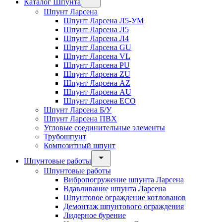
Каталог Шпунта
Шпунт Ларсена
Шпунт Ларсена Л5-УМ
Шпунт Ларсена Л5
Шпунт Ларсена Л4
Шпунт Ларсена GU
Шпунт Ларсена VL
Шпунт Ларсена PU
Шпунт Ларсена ZU
Шпунт Ларсена AZ
Шпунт Ларсена AU
Шпунт Ларсена ECO
Шпунт Ларсена Б/У
Шпунт Ларсена ПВХ
Угловые соединительные элементы
Трубошпунт
Композитный шпунт
Шпунтовые работы
Шпунтовые работы
Вибропогружение шпунта Ларсена
Вдавливание шпунта Ларсена
Шпунтовое ограждение котлованов
Демонтаж шпунтового ограждения
Лидерное бурение