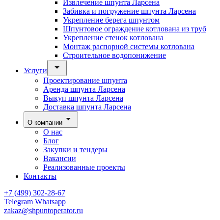
Извлечение шпунта Ларсена
Забивка и погружение шпунта Ларсена
Укрепление берега шпунтом
Шпунтовое ограждение котлована из труб
Укрепление стенок котлована
Монтаж распорной системы котлована
Строительное водопонижение
Услуги
Проектирование шпунта
Аренда шпунта Ларсена
Выкуп шпунта Ларсена
Доставка шпунта Ларсена
О компании
О нас
Блог
Закупки и тендеры
Вакансии
Реализованные проекты
Контакты
+7 (499) 302-28-67
Telegram
Whatsapp
zakaz@shpuntoperator.ru