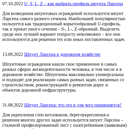
07.10.2022
U, S, L, Z – как выбрать профиль шпунта Ларсена
Для возведения шпунтовых ограждений используется шпунт
Ларсена самого разного сечения. Наибольшей популярностью
пользуется как традиционный корытообразный U-профиль,
так и прокат иного сечения – S-, L-, Z-образный. Выделить
среди них лучший вариант попросту невозможно – все они
используются для решения тех или иных поставленных задач.
13.09.2022
Шпунт Ларсена в дорожном хозяйстве
Шпунтовые ограждения нашли свое применение в самых
разных сферах жизнедеятельности человека, в том числе и в
дорожном хозяйстве. Шпунтины максимально универсальны
и подходят для реализации самых разных задач, связанных со
строительством, реконструкцией и ремонтом дорог и
объектов дорожной инфраструктуры.
31.08.2022
Шпунт Ларсена: что это и для чего применяется?
Для укрепления стен котлованов, берегоукрепления и
решения многих других задач используется шпунт Ларсена –
стальной профилированный лист с пазогребневым (замковым)